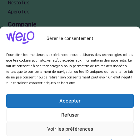
RestoTuk
AperoTuk
Companie
Events
Gérer le consentement
For Companies
Delivery
Pour offrir les meilleures expériences, nous utilisons des technologies telles
que les cookies pour stocker et/ou accéder aux informations des appareils. Le
fait de consentir à ces technologies nous permettra de traiter des données
telles que le comportement de navigation ou les ID uniques sur ce site. Le fait
de ne pas consentir ou de retirer son consentement peut avoir un effet négatif
Newsletter :
sur certaines caractéristiques et fonctions.
En vous inscrivant à notre newsletter, vous acceptez de recevoir des emails de notre
part dans le cadre des activités de notre site.
Accepter
Refuser
Voir les préférences