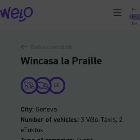
Skip
Fr
to
En
content
De
Back to case study
Wincasa la Praille
GE
City:
Geneva
Number of vehicles:
3 Vélo-Taxis, 2
eTuktuk