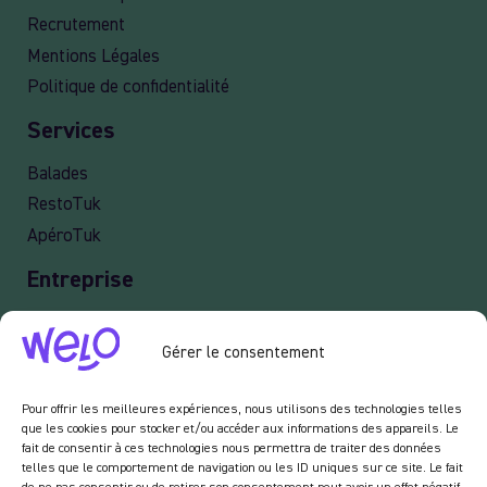
Recrutement
Mentions Légales
Politique de confidentialité
Services
Balades
RestoTuk
ApéroTuk
Entreprise
Events
Gérer le consentement
Services entreprises
Livraison
Pour offrir les meilleures expériences, nous utilisons des technologies telles
que les cookies pour stocker et/ou accéder aux informations des appareils. Le
fait de consentir à ces technologies nous permettra de traiter des données
telles que le comportement de navigation ou les ID uniques sur ce site. Le fait
Newsletter :