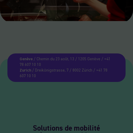
Genève
/ Chemin du 23 août, 13 / 1205 Genève / +41
78 607 10 10
Zurich
/ Dreikönigstrasse, 7 / 8002 Zürich / +41 78
607 10 10
Solutions de mobilité