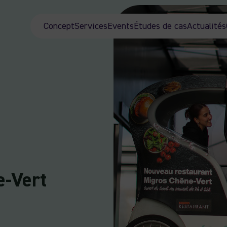
Concept
Services
Events
Études de cas
Actualités
e-Vert