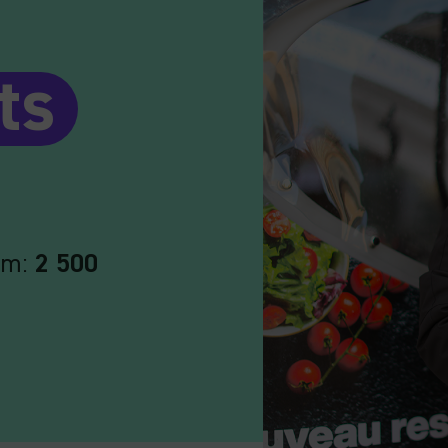
ts
am:
2 500