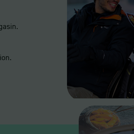
gasin.
ion.