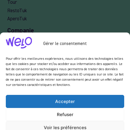
Tour
RestoTuk
AperoTuk
Companie
Events
Gérer le consentement
For Companies
Delivery
Pour offrir les meilleures expériences, nous utilisons des technologies telles
que les cookies pour stocker et/ou accéder aux informations des appareils. Le
fait de consentir à ces technologies nous permettra de traiter des données
telles que le comportement de navigation ou les ID uniques sur ce site. Le fait
de ne pas consentir ou de retirer son consentement peut avoir un effet négatif
Newsletter :
sur certaines caractéristiques et fonctions.
En vous inscrivant à notre newsletter, vous acceptez de recevoir des emails de notre
part dans le cadre des activités de notre site.
Accepter
Refuser
Voir les préférences