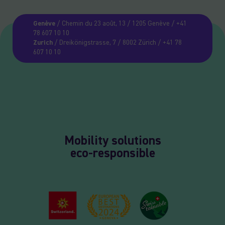
Genève
/ Chemin du 23 août, 13 / 1205 Genève / +41
78 607 10 10
Zurich
/ Dreikönigstrasse, 7 / 8002 Zürich / +41 78
607 10 10
Mobility solutions
eco-responsible