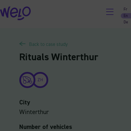
Skip
Fr
to
En
content
De
Back to case study
Rituals Winterthur
ZH
City
Winterthur
Number of vehicles