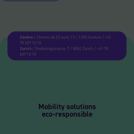
Genève
/ Chemin du 23 août, 13 / 1205 Genève / +41
78 607 10 10
Zurich
/ Dreikönigstrasse, 7 / 8002 Zürich / +41 78
607 10 10
Mobility solutions
eco-responsible