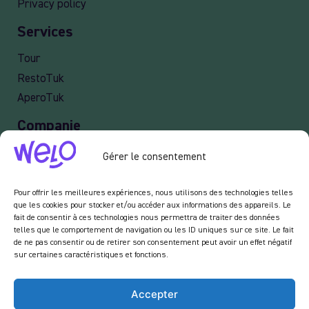
Privacy policy
Services
Tour
RestoTuk
AperoTuk
Companie
Events
Gérer le consentement
For Companies
Delivery
Pour offrir les meilleures expériences, nous utilisons des technologies telles
que les cookies pour stocker et/ou accéder aux informations des appareils. Le
fait de consentir à ces technologies nous permettra de traiter des données
telles que le comportement de navigation ou les ID uniques sur ce site. Le fait
de ne pas consentir ou de retirer son consentement peut avoir un effet négatif
Newsletter :
sur certaines caractéristiques et fonctions.
En vous inscrivant à notre newsletter, vous acceptez de recevoir des emails de notre
part dans le cadre des activités de notre site.
Accepter