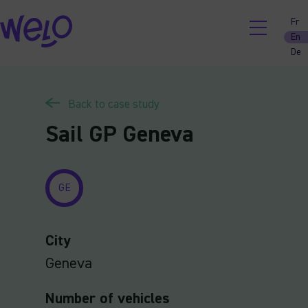
Skip
Fr
to
En
content
De
Back to case study
Sail GP Geneva
GE
City
Geneva
Number of vehicles