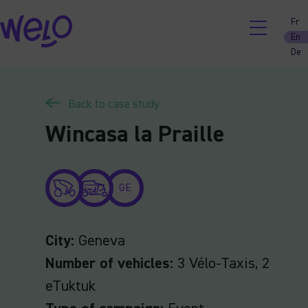
Skip
Fr
to
En
content
De
Back to case study
Wincasa la Praille
GE
City:
Geneva
Number of vehicles:
3 Vélo-Taxis, 2
eTuktuk