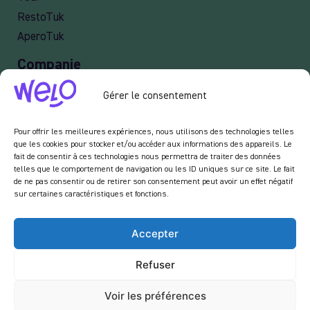
RestoTuk
AperoTuk
Companie
Events
Gérer le consentement
For Companies
Delivery
Pour offrir les meilleures expériences, nous utilisons des technologies telles
que les cookies pour stocker et/ou accéder aux informations des appareils. Le
fait de consentir à ces technologies nous permettra de traiter des données
telles que le comportement de navigation ou les ID uniques sur ce site. Le fait
de ne pas consentir ou de retirer son consentement peut avoir un effet négatif
Newsletter :
sur certaines caractéristiques et fonctions.
En vous inscrivant à notre newsletter, vous acceptez de recevoir des emails de notre
part dans le cadre des activités de notre site.
Accepter
Refuser
Voir les préférences